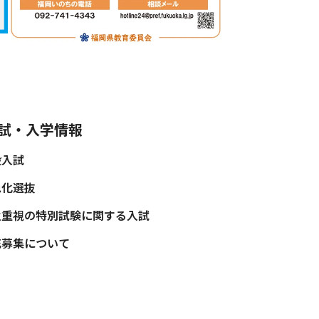
試・入学情報
般入試
色化選抜
性重視の特別試験に関する入試
充募集について