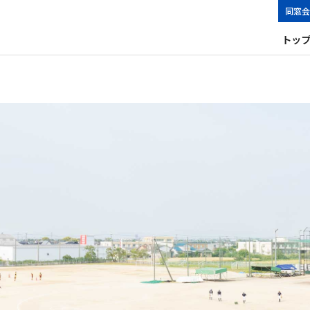
同窓会
トッ