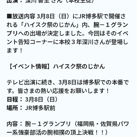
出演：
深川 善至 さん（本校生徒）
■
放送内容
3月8日（日）にJR博多駅で開催さ
れる「ハイスク祭のじかん」内、
腕－１グラン
プリ
への出場が決定しました。今回はそのイベ
ント告知コーナーに本校３年深川さんが登場し
ます！
【イベント情報】ハイスク祭のじかん
テレビ出演に続き、3月8日は博多駅での本番で
す。皆さまの熱い応援をお願いします！
日程：
3月8日（日）
場所：
JR博多駅前
内容：
腕－１グランプリ（福岡県・佐賀県パワ
ー系強豪部活の腕相撲の頂上決戦！！）