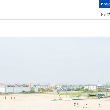
同窓会
トッ