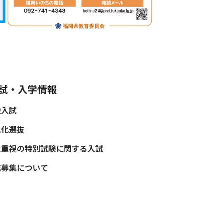
試・入学情報
般入試
色化選抜
性重視の特別試験に関する入試
充募集について