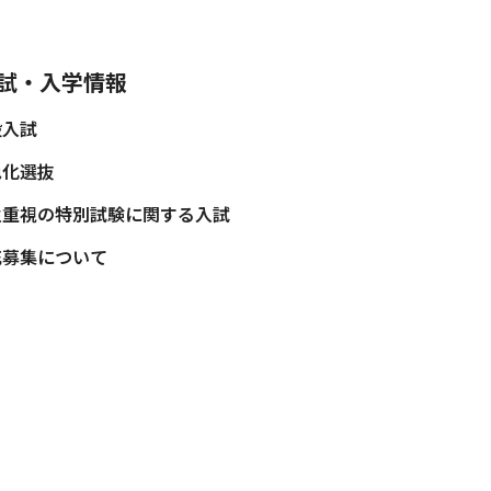
試・入学情報
般入試
色化選抜
性重視の特別試験に関する入試
充募集について