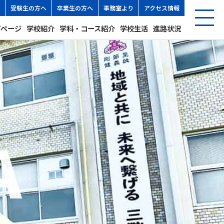
受験生の方へ
卒業生の方へ
事務室より
アクセス情報
プページ
学校紹介
学科・コース紹介
学校生活
進路状況