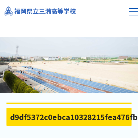
福岡県立三潴高等学校
d9df5372c0ebca10328215fea476fb