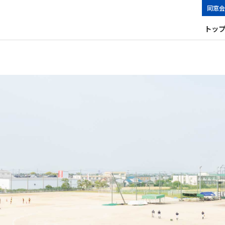
同窓会
トッ