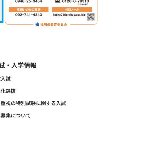
試・入学情報
般入試
色化選抜
性重視の特別試験に関する入試
充募集について