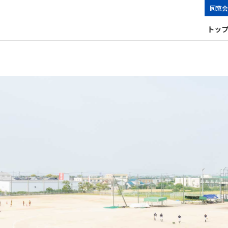
同窓会
トッ