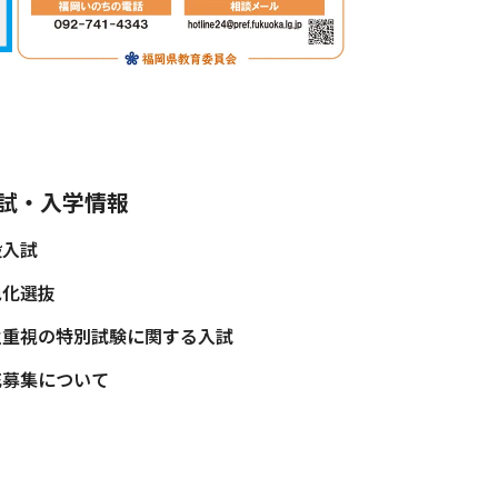
試・入学情報
般入試
色化選抜
性重視の特別試験に関する入試
充募集について