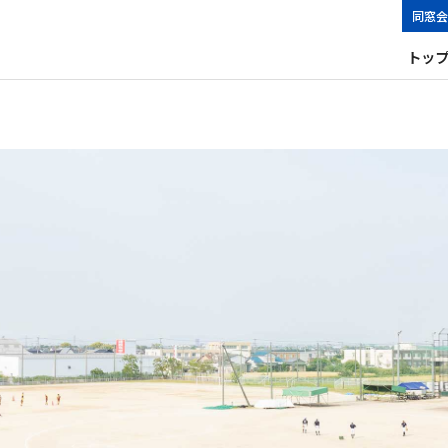
同窓会
トッ