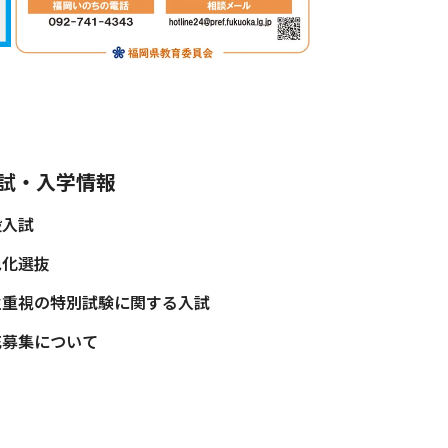
試・入学情報
般入試
色化選抜
性重視の特別試験に関する入試
充募集について