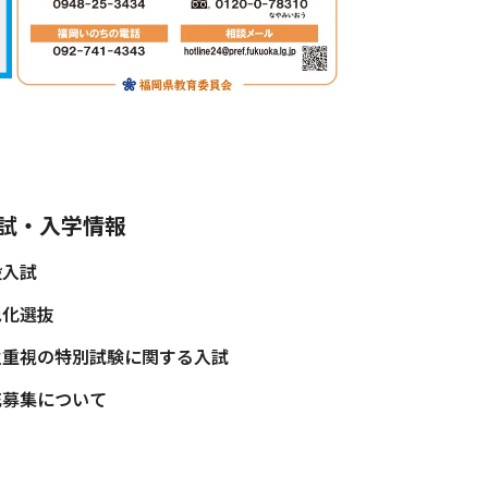
試・入学情報
般入試
色化選抜
性重視の特別試験に関する入試
充募集について