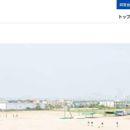
同窓会
トッ