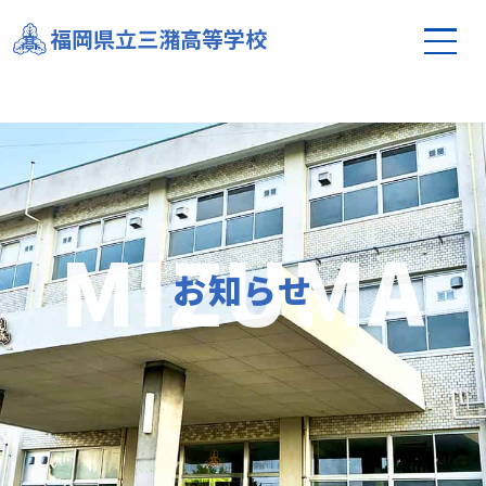
【結果速報】令和7年度全国高等学校総合体育大会カ
福岡県立三潴高等学校
ヌー競技大会 ５００ｍ準決勝
お知らせ