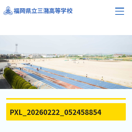
福岡県立三潴高等学校
PXL_20260222_052458854