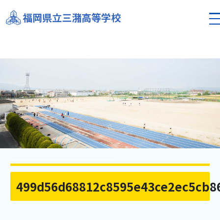
福岡県立三潴高等学校
499d56d68812c8595e43ce2ec5cb8