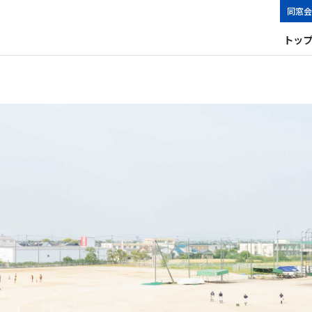
同窓会
トッ