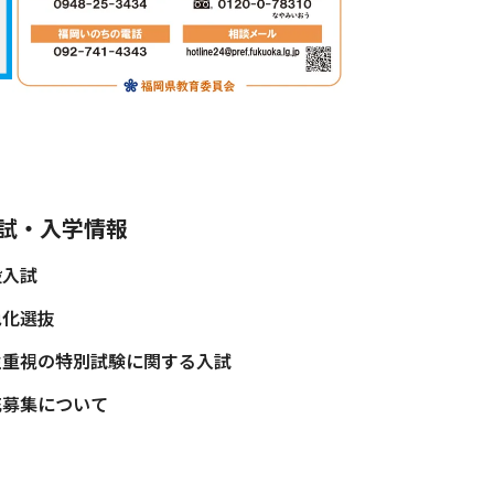
試・入学情報
般入試
色化選抜
性重視の特別試験に関する入試
充募集について