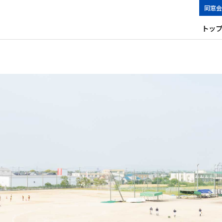
同窓会
トッ