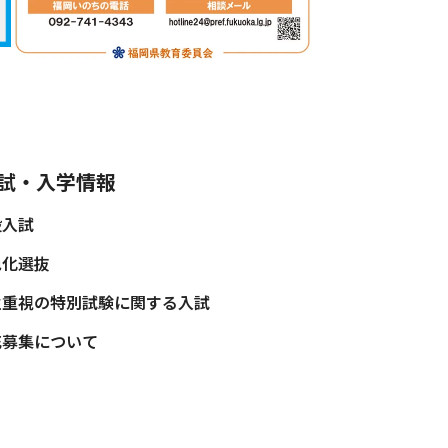
試・入学情報
般入試
色化選抜
性重視の特別試験に関する入試
充募集について