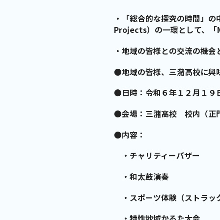
・「総合的な探究の時間」の中で全校
Projects）の一環として
・地域の皆様との交流の機会
●
地域の皆様、三潴高校に興
●
日時：令和６年１２月１９
●
会場：三潴高校 校内（正
●
内容：
・チャリティーバザー
・和太鼓演奏
・スポーツ体験（ストラッ
・特性地域かるた大会