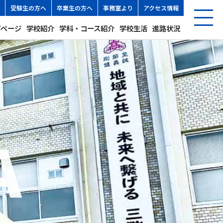
受験生の方へ
卒業生の方へ
事務室より
アクセス情報
プページ
学校紹介
学科・コース紹介
学校生活
進路状況