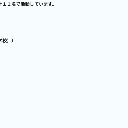
計１１名で活動しています。
学校））