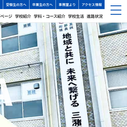
受験生の方へ
卒業生の方へ
事務室より
アクセス情報
プページ
学校紹介
学科・コース紹介
学校生活
進路状況