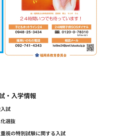
試・入学情報
般入試
色化選抜
性重視の特別試験に関する入試