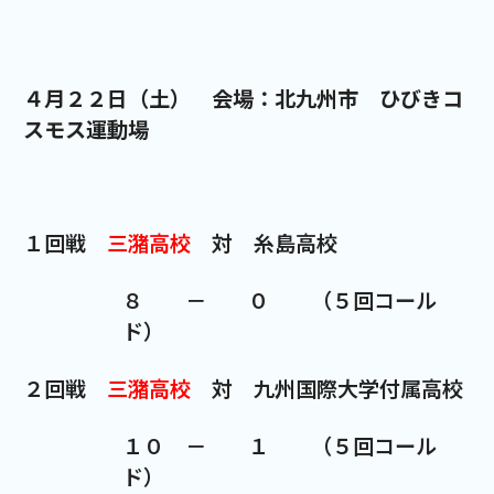
４月２２日（土） 会場：北九州市 ひびきコ
スモス運動場
１回戦
三潴高校
対 糸島高校
８ － ０ （５回コール
ド）
２回戦
三潴高校
対 九州国際大学付属高校
１０ － １ （５回コール
ド）