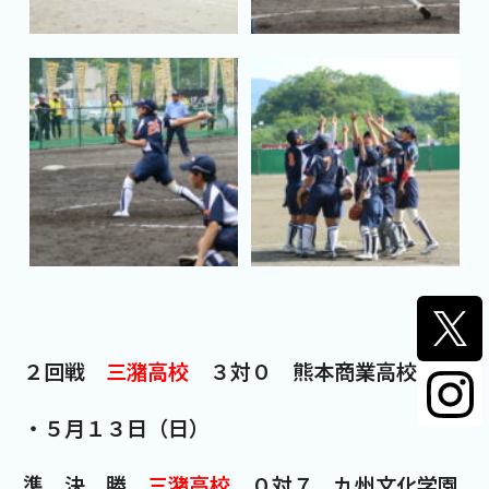
２回戦
三潴高校
３対０ 熊本商業高校
・５月１３日（日）
準 決 勝
三潴高校
０対７ 九州文化学園