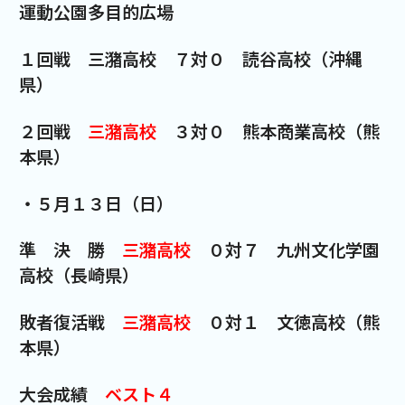
運動公園多目的広場
１回戦 三潴高校 ７対０ 読谷高校（沖縄
県）
２回戦
三潴高校
３対０ 熊本商業高校（熊
本県）
・５月１３日（日）
準 決 勝
三潴高校
０対７ 九州文化学園
高校（長崎県）
敗者復活戦
三潴高校
０対１ 文徳高校（熊
本県）
大会成績
ベスト４