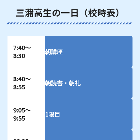
三潴高生の一日（校時表）
7:40～
朝講座
8:30
8:40～
朝読書・朝礼
8:55
9:05～
1限目
9:55